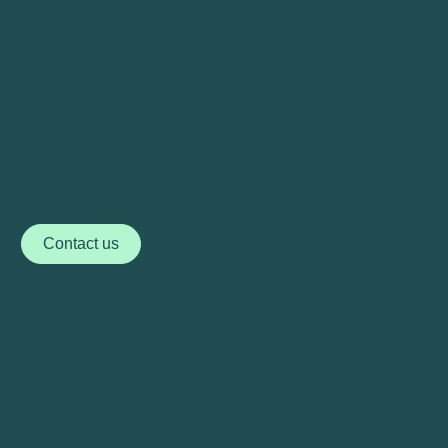
AI Services & Productions
GmbH
Terms &
Karl-Huber-Gasse 27
Conditions
8041 Graz
|
Privacy
Austria
Policy
Contact us